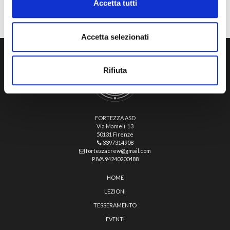
Accetta tutti
Accetta selezionati
Rifiuta
FORTEZZA ASD
Via Mameli, 13
50131 Firenze
3397314908
fortezzacrew@gmail.com
P.IVA 94240200488
HOME
LEZIONI
TESSERAMENTO
EVENTI