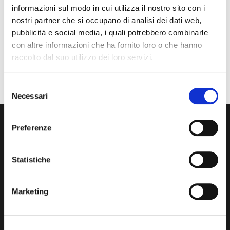
informazioni sul modo in cui utilizza il nostro sito con i
nostri partner che si occupano di analisi dei dati web,
pubblicità e social media, i quali potrebbero combinarle
Longboard Girls Crew (LGC)
con altre informazioni che ha fornito loro o che hanno
raccolto dal suo utilizzo dei loro servizi.
Scopri di più
Selezione
Necessari
del
consenso
Preferenze
Statistiche
FORTEZZA ASD
Marketing
Via Mameli, 13
50131 Firenze
3397314908
fortezzacrew@gmail.com
P.IVA 94240200488